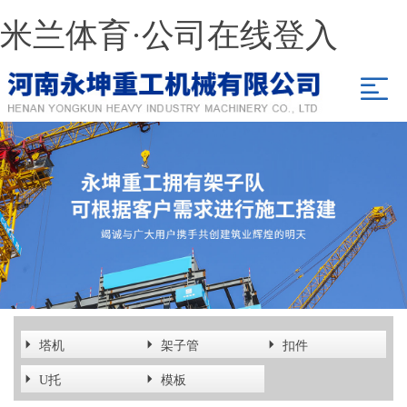
米兰体育·公司在线登入
塔机
架子管
扣件
U托
模板