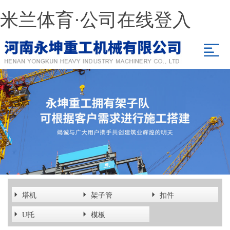
米兰体育·公司在线登入
塔机
架子管
扣件
U托
模板