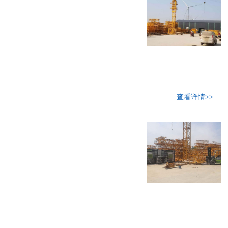
查看详情>>