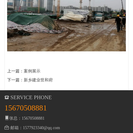
上一篇：
案例展示
下一篇：
新乡建业世和府
SERVICE PHONE
15670508881
张总：15670508881
邮箱：1577923340@qq.com